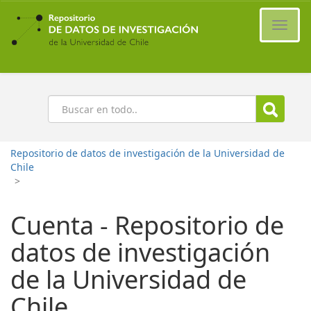
Ir
al
Cambi
contenido
naveg
principal
Buscar
Repositorio de datos de investigación de la Universidad de
Chile
>
Cuenta - Repositorio de
datos de investigación
de la Universidad de
Chile