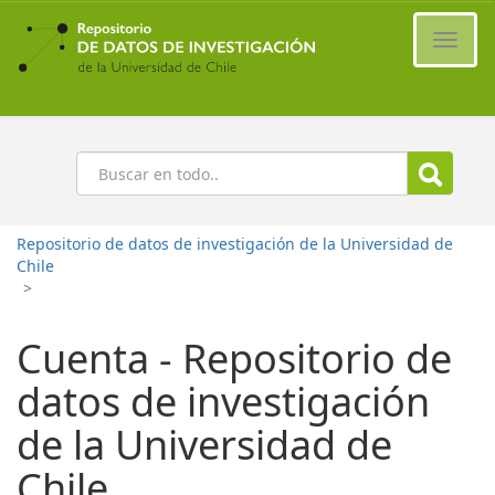
Ir
al
Cambi
contenido
naveg
principal
Buscar
Repositorio de datos de investigación de la Universidad de
Chile
>
Cuenta - Repositorio de
datos de investigación
de la Universidad de
Chile