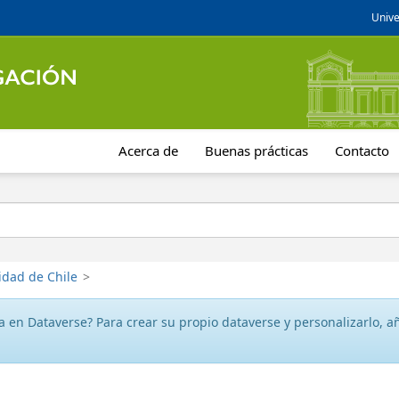
Unive
Acerca de
Buenas prácticas
Contacto
idad de Chile
>
 en Dataverse? Para crear su propio dataverse y personalizarlo, aña