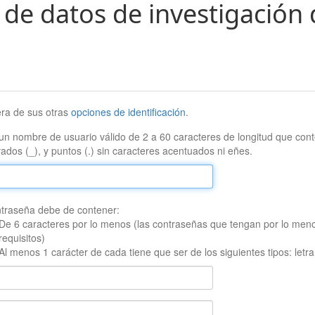
 de datos de investigación 
era de sus otras
opciones de identificación
.
un nombre de usuario válido de 2 a 60 caracteres de longitud que conte
ados (_), y puntos (.) sin caracteres acentuados ni eñes.
traseña debe de contener:
De 6 caracteres por lo menos (las contraseñas que tengan por lo men
requisitos)
Al menos 1 carácter de cada tiene que ser de los siguientes tipos: let