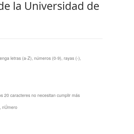
de la Universidad de
nga letras (a-Z), números (0-9), rayas (-),
os 20 caracteres no necesitan cumplir más
ra, nÚmero