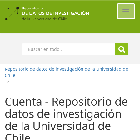
Ir
al
Cambi
contenido
naveg
principal
Buscar
Repositorio de datos de investigación de la Universidad de
Chile
>
Cuenta - Repositorio de
datos de investigación
de la Universidad de
Chile