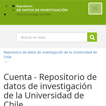
Ir
al
Cambi
contenido
naveg
principal
Buscar
Repositorio de datos de investigación de la Universidad de
Chile
>
Cuenta - Repositorio de
datos de investigación
de la Universidad de
Chile