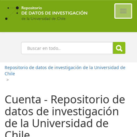
Ir
al
Cambi
contenido
naveg
principal
Buscar
Repositorio de datos de investigación de la Universidad de
Chile
>
Cuenta - Repositorio de
datos de investigación
de la Universidad de
Chile