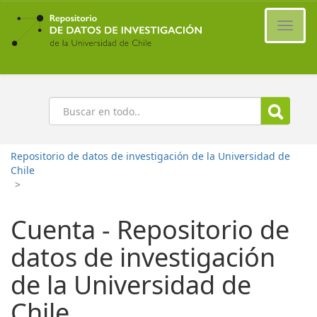
Ir
al
Cambi
contenido
naveg
principal
Buscar
Repositorio de datos de investigación de la Universidad de
Chile
>
Cuenta - Repositorio de
datos de investigación
de la Universidad de
Chile