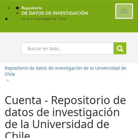
Ir
al
Cambi
contenido
naveg
principal
Buscar
Repositorio de datos de investigación de la Universidad de
Chile
>
Cuenta - Repositorio de
datos de investigación
de la Universidad de
Chile