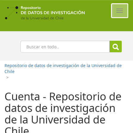
Ir
al
Cambi
contenido
naveg
principal
Buscar
Repositorio de datos de investigación de la Universidad de
Chile
>
Cuenta - Repositorio de
datos de investigación
de la Universidad de
Chile