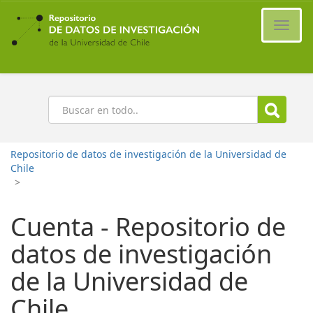
Ir
al
Cambi
contenido
naveg
principal
Buscar
Repositorio de datos de investigación de la Universidad de
Chile
>
Cuenta - Repositorio de
datos de investigación
de la Universidad de
Chile