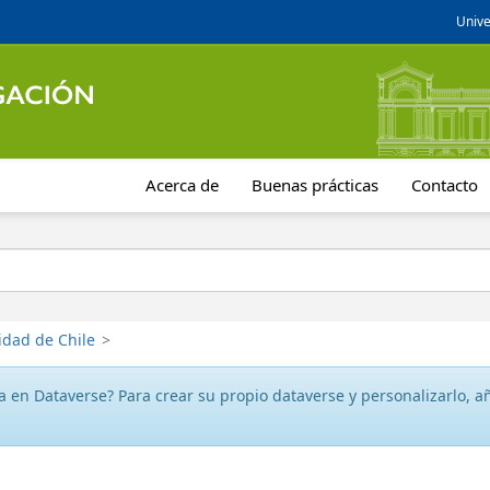
Unive
Acerca de
Buenas prácticas
Contacto
idad de Chile
>
 en Dataverse? Para crear su propio dataverse y personalizarlo, aña