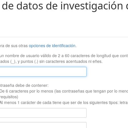
 de datos de investigación 
era de sus otras
opciones de identificación
.
un nombre de usuario válido de 2 a 60 caracteres de longitud que conte
ados (_), y puntos (.) sin caracteres acentuados ni eñes.
traseña debe de contener:
De 6 caracteres por lo menos (las contraseñas que tengan por lo men
requisitos)
Al menos 1 carácter de cada tiene que ser de los siguientes tipos: let