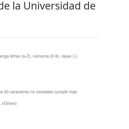
de la Universidad de
nga letras (a-Z), números (0-9), rayas (-),
os 20 caracteres no necesitan cumplir más
ra, nÚmero