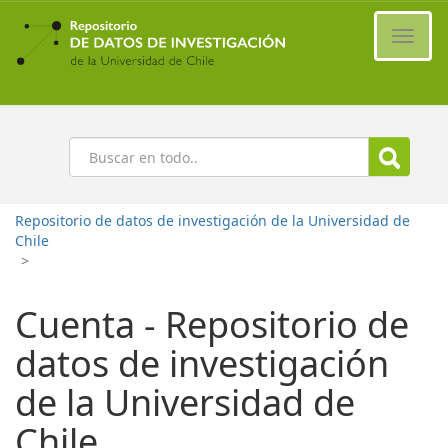
Ir
al
Cambi
contenido
naveg
principal
Buscar
Repositorio de datos de investigación de la Universidad de
Chile
>
Cuenta - Repositorio de
datos de investigación
de la Universidad de
Chile