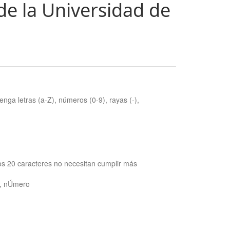
de la Universidad de
nga letras (a-Z), números (0-9), rayas (-),
os 20 caracteres no necesitan cumplir más
ra, nÚmero