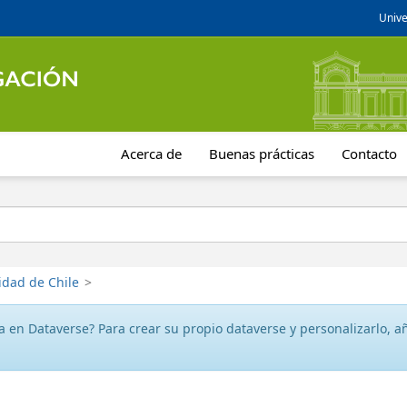
Unive
Acerca de
Buenas prácticas
Contacto
idad de Chile
>
 en Dataverse? Para crear su propio dataverse y personalizarlo, aña