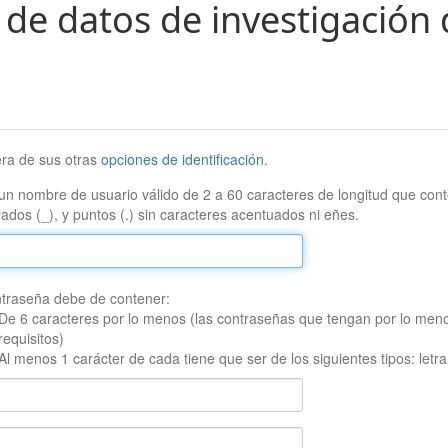
 de datos de investigación 
era de sus otras
opciones de identificación
.
un nombre de usuario válido de 2 a 60 caracteres de longitud que conte
ados (_), y puntos (.) sin caracteres acentuados ni eñes.
traseña debe de contener:
De 6 caracteres por lo menos (las contraseñas que tengan por lo men
requisitos)
Al menos 1 carácter de cada tiene que ser de los siguientes tipos: let