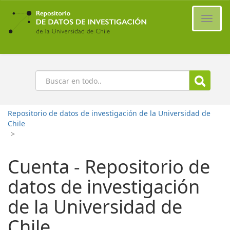
Ir
al
Cambi
contenido
naveg
principal
Buscar
Repositorio de datos de investigación de la Universidad de
Chile
>
Cuenta - Repositorio de
datos de investigación
de la Universidad de
Chile