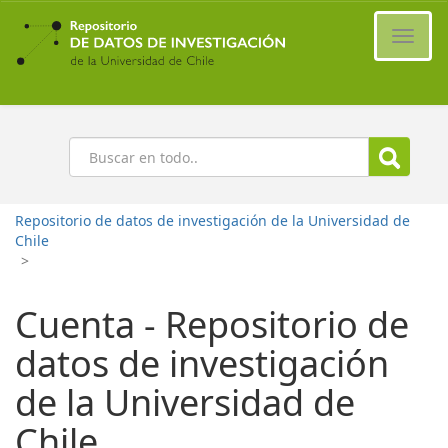
Ir
al
Cambi
contenido
naveg
principal
Buscar
Repositorio de datos de investigación de la Universidad de
Chile
>
Cuenta - Repositorio de
datos de investigación
de la Universidad de
Chile