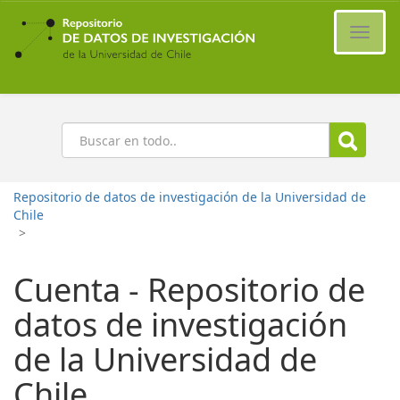
Ir
al
Cambi
contenido
naveg
principal
Buscar
Repositorio de datos de investigación de la Universidad de
Chile
>
Cuenta - Repositorio de
datos de investigación
de la Universidad de
Chile