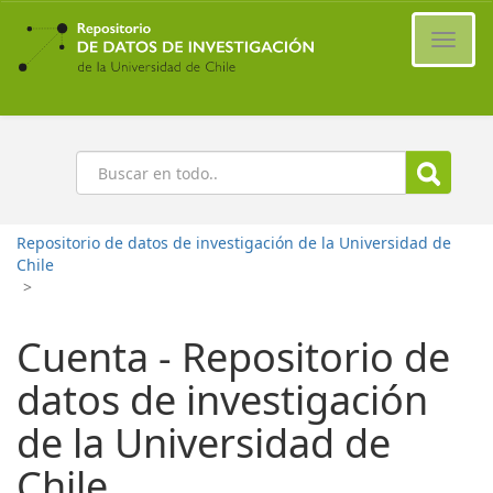
Ir
al
Cambi
contenido
naveg
principal
Buscar
Repositorio de datos de investigación de la Universidad de
Chile
>
Cuenta - Repositorio de
datos de investigación
de la Universidad de
Chile