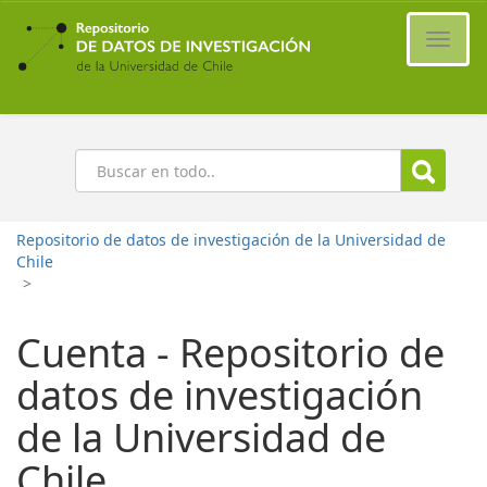
Ir
al
Cambi
contenido
naveg
principal
Buscar
Repositorio de datos de investigación de la Universidad de
Chile
>
Cuenta - Repositorio de
datos de investigación
de la Universidad de
Chile