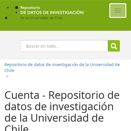
Ir
al
Cambi
contenido
naveg
principal
Buscar
Repositorio de datos de investigación de la Universidad de
Chile
>
Cuenta - Repositorio de
datos de investigación
de la Universidad de
Chile