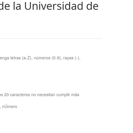
de la Universidad de
nga letras (a-Z), números (0-9), rayas (-),
os 20 caracteres no necesitan cumplir más
ra, nÚmero