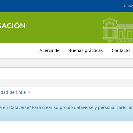
Unive
Acerca de
Buenas prácticas
Contacto
idad de Chile
>
 en Dataverse? Para crear su propio dataverse y personalizarlo, aña