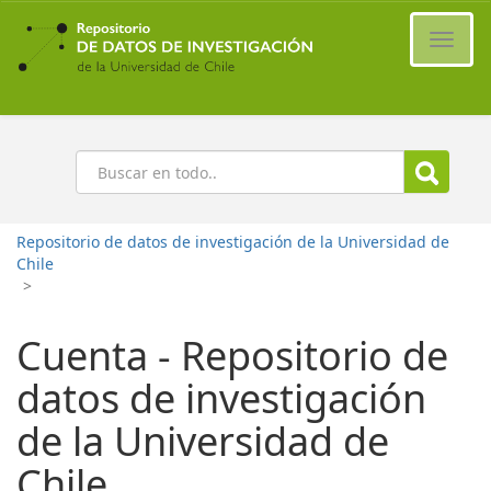
Ir
al
Cambi
contenido
naveg
principal
Buscar
Repositorio de datos de investigación de la Universidad de
Chile
>
Cuenta - Repositorio de
datos de investigación
de la Universidad de
Chile