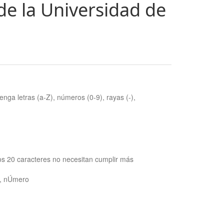
de la Universidad de
nga letras (a-Z), números (0-9), rayas (-),
os 20 caracteres no necesitan cumplir más
ra, nÚmero