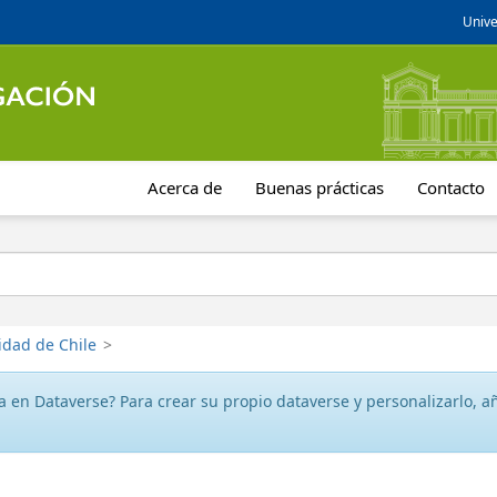
Unive
Acerca de
Buenas prácticas
Contacto
idad de Chile
>
 en Dataverse? Para crear su propio dataverse y personalizarlo, aña