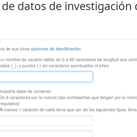
 de datos de investigación 
era de sus otras
opciones de identificación
.
un nombre de usuario válido de 2 a 60 caracteres de longitud que conte
ados (_), y puntos (.) sin caracteres acentuados ni eñes.
traseña debe de contener:
De 6 caracteres por lo menos (las contraseñas que tengan por lo men
requisitos)
Al menos 1 carácter de cada tiene que ser de los siguientes tipos: let