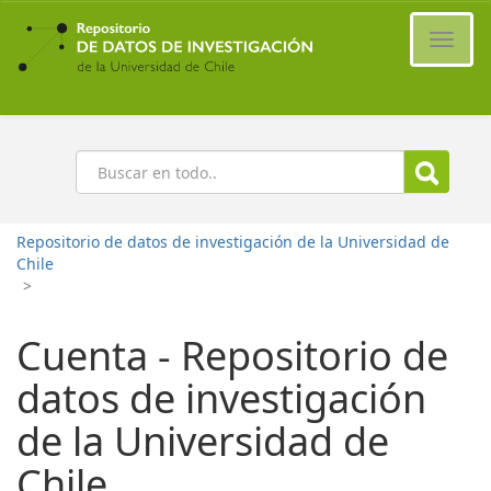
Ir
al
Cambi
contenido
naveg
principal
Buscar
Repositorio de datos de investigación de la Universidad de
Chile
>
Cuenta - Repositorio de
datos de investigación
de la Universidad de
Chile