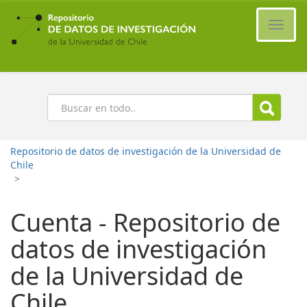
Ir
al
Cambi
contenido
naveg
principal
Buscar
Repositorio de datos de investigación de la Universidad de
Chile
>
Cuenta - Repositorio de
datos de investigación
de la Universidad de
Chile