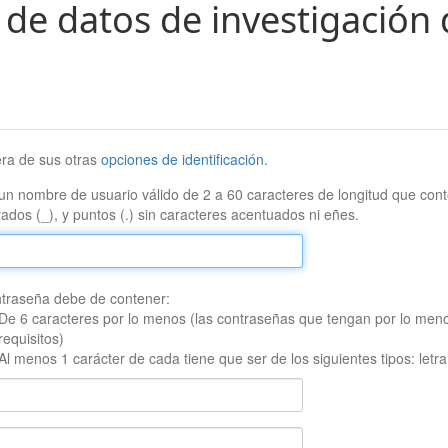
 de datos de investigación 
era de sus otras
opciones de identificación
.
un nombre de usuario válido de 2 a 60 caracteres de longitud que conte
ados (_), y puntos (.) sin caracteres acentuados ni eñes.
traseña debe de contener:
De 6 caracteres por lo menos (las contraseñas que tengan por lo men
requisitos)
Al menos 1 carácter de cada tiene que ser de los siguientes tipos: let