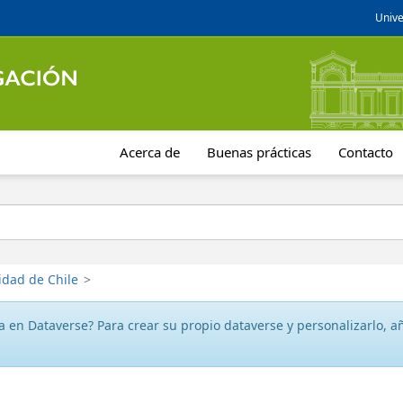
Unive
Acerca de
Buenas prácticas
Contacto
idad de Chile
>
 en Dataverse? Para crear su propio dataverse y personalizarlo, aña