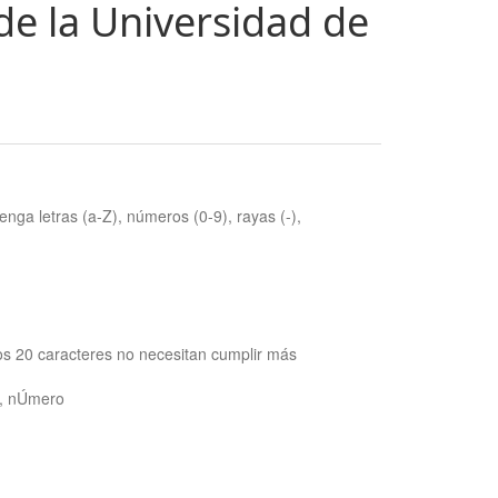
de la Universidad de
nga letras (a-Z), números (0-9), rayas (-),
os 20 caracteres no necesitan cumplir más
ra, nÚmero