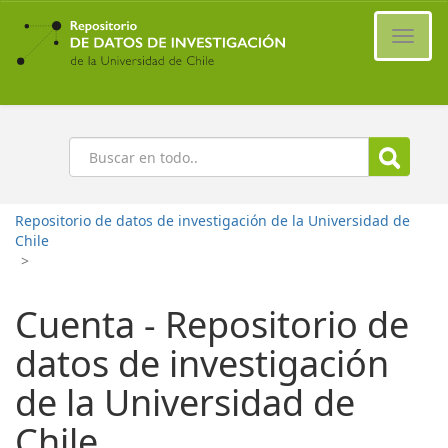
Ir
al
Cambi
contenido
naveg
principal
Buscar
Repositorio de datos de investigación de la Universidad de
Chile
>
Cuenta - Repositorio de
datos de investigación
de la Universidad de
Chile