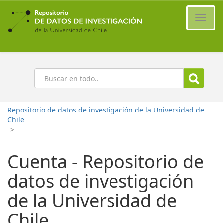
Ir
al
Cambi
contenido
naveg
principal
Buscar
Repositorio de datos de investigación de la Universidad de
Chile
>
Cuenta - Repositorio de
datos de investigación
de la Universidad de
Chile