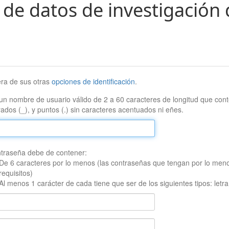
 de datos de investigación 
era de sus otras
opciones de identificación
.
un nombre de usuario válido de 2 a 60 caracteres de longitud que conte
ados (_), y puntos (.) sin caracteres acentuados ni eñes.
traseña debe de contener:
De 6 caracteres por lo menos (las contraseñas que tengan por lo men
requisitos)
Al menos 1 carácter de cada tiene que ser de los siguientes tipos: let