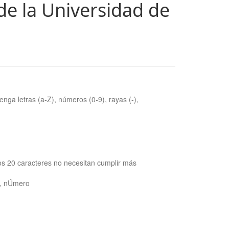
de la Universidad de
nga letras (a-Z), números (0-9), rayas (-),
os 20 caracteres no necesitan cumplir más
ra, nÚmero