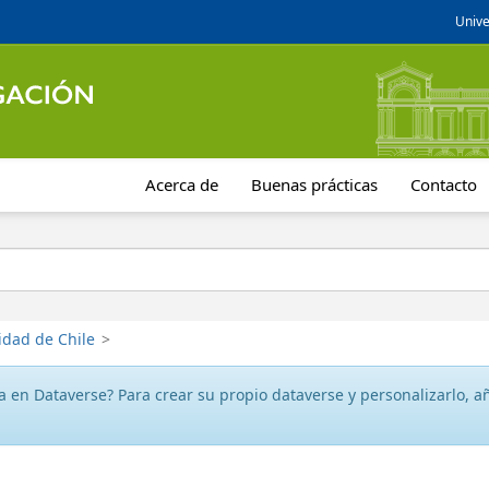
Unive
Acerca de
Buenas prácticas
Contacto
idad de Chile
>
 en Dataverse? Para crear su propio dataverse y personalizarlo, aña