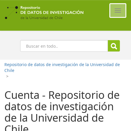
Ir
al
Cambi
contenido
naveg
principal
Buscar
Repositorio de datos de investigación de la Universidad de
Chile
>
Cuenta - Repositorio de
datos de investigación
de la Universidad de
Chile