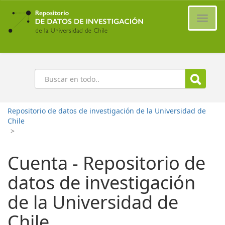
Ir
al
Cambi
contenido
naveg
principal
Buscar
Repositorio de datos de investigación de la Universidad de
Chile
>
Cuenta - Repositorio de
datos de investigación
de la Universidad de
Chile