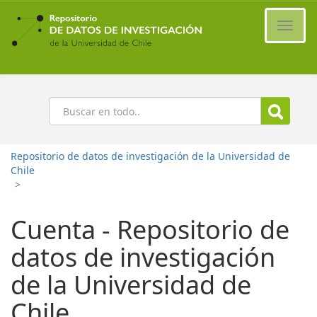
Ir
al
Cambi
contenido
naveg
principal
Buscar
Repositorio de datos de investigación de la Universidad de
Chile
>
Cuenta - Repositorio de
datos de investigación
de la Universidad de
Chile