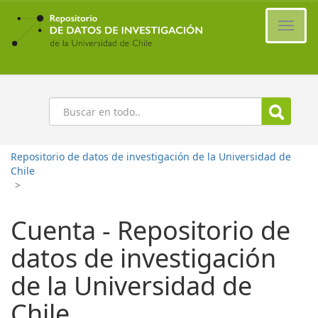
Ir
al
Cambi
contenido
naveg
principal
Buscar
Repositorio de datos de investigación de la Universidad de
Chile
>
Cuenta - Repositorio de
datos de investigación
de la Universidad de
Chile