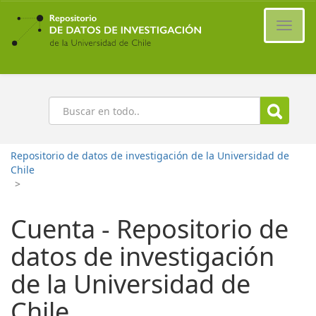
Ir
al
Cambi
contenido
naveg
principal
Buscar
Repositorio de datos de investigación de la Universidad de
Chile
>
Cuenta - Repositorio de
datos de investigación
de la Universidad de
Chile