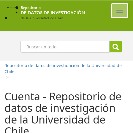
Ir
al
Cambi
contenido
naveg
principal
Buscar
Repositorio de datos de investigación de la Universidad de
Chile
>
Cuenta - Repositorio de
datos de investigación
de la Universidad de
Chile