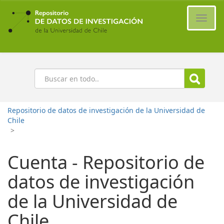
Ir
al
Cambi
contenido
naveg
principal
Buscar
Repositorio de datos de investigación de la Universidad de
Chile
>
Cuenta - Repositorio de
datos de investigación
de la Universidad de
Chile