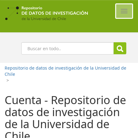
Ir
al
Cambi
contenido
naveg
principal
Buscar
Repositorio de datos de investigación de la Universidad de
Chile
>
Cuenta - Repositorio de
datos de investigación
de la Universidad de
Chile