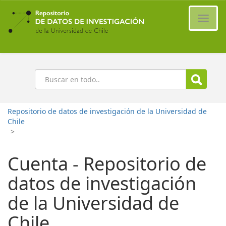
Ir
al
Cambi
contenido
naveg
principal
Buscar
Repositorio de datos de investigación de la Universidad de
Chile
>
Cuenta - Repositorio de
datos de investigación
de la Universidad de
Chile