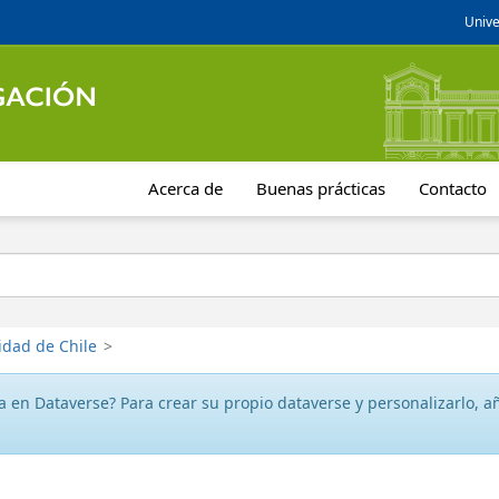
Unive
Acerca de
Buenas prácticas
Contacto
idad de Chile
>
 en Dataverse? Para crear su propio dataverse y personalizarlo, aña