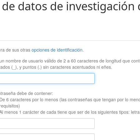
 de datos de investigación 
era de sus otras
opciones de identificación
.
un nombre de usuario válido de 2 a 60 caracteres de longitud que conte
ados (_), y puntos (.) sin caracteres acentuados ni eñes.
traseña debe de contener:
De 6 caracteres por lo menos (las contraseñas que tengan por lo men
requisitos)
Al menos 1 carácter de cada tiene que ser de los siguientes tipos: let