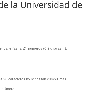
de la Universidad de
nga letras (a-Z), números (0-9), rayas (-),
os 20 caracteres no necesitan cumplir más
ra, nÚmero