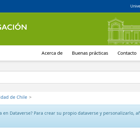
Unive
Acerca de
Buenas prácticas
Contacto
idad de Chile
>
 en Dataverse? Para crear su propio dataverse y personalizarlo, aña