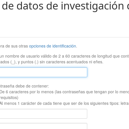
 de datos de investigación 
era de sus otras
opciones de identificación
.
un nombre de usuario válido de 2 a 60 caracteres de longitud que conte
ados (_), y puntos (.) sin caracteres acentuados ni eñes.
traseña debe de contener:
De 6 caracteres por lo menos (las contraseñas que tengan por lo men
requisitos)
Al menos 1 carácter de cada tiene que ser de los siguientes tipos: let