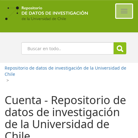
Ir
al
Cambi
contenido
naveg
principal
Buscar
Repositorio de datos de investigación de la Universidad de
Chile
>
Cuenta - Repositorio de
datos de investigación
de la Universidad de
Chile