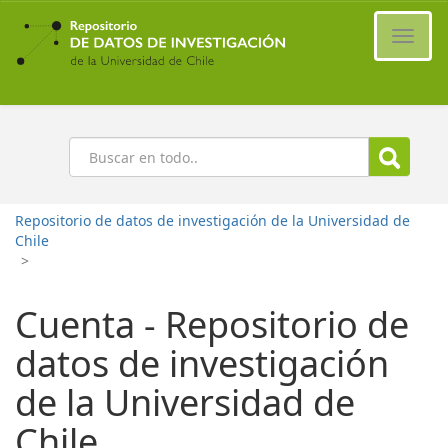
Ir
al
Cambi
contenido
naveg
principal
Buscar
Repositorio de datos de investigación de la Universidad de
Chile
>
Cuenta - Repositorio de
datos de investigación
de la Universidad de
Chile