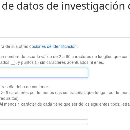
 de datos de investigación 
era de sus otras
opciones de identificación
.
un nombre de usuario válido de 2 a 60 caracteres de longitud que conte
ados (_), y puntos (.) sin caracteres acentuados ni eñes.
traseña debe de contener:
De 6 caracteres por lo menos (las contraseñas que tengan por lo men
requisitos)
Al menos 1 carácter de cada tiene que ser de los siguientes tipos: let