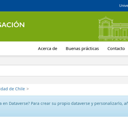
Unive
Acerca de
Buenas prácticas
Contacto
idad de Chile
>
 en Dataverse? Para crear su propio dataverse y personalizarlo, aña