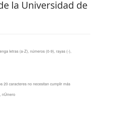
de la Universidad de
nga letras (a-Z), números (0-9), rayas (-),
os 20 caracteres no necesitan cumplir más
ra, nÚmero