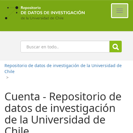
Ir
al
Cambi
contenido
naveg
principal
Buscar
Repositorio de datos de investigación de la Universidad de
Chile
>
Cuenta - Repositorio de
datos de investigación
de la Universidad de
Chile