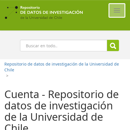
Ir
al
Cambi
contenido
naveg
principal
Buscar
Repositorio de datos de investigación de la Universidad de
Chile
>
Cuenta - Repositorio de
datos de investigación
de la Universidad de
Chile