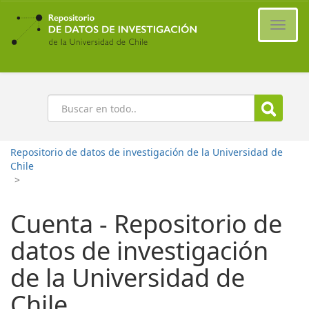
Ir
al
Cambi
contenido
naveg
principal
Buscar
Repositorio de datos de investigación de la Universidad de
Chile
>
Cuenta - Repositorio de
datos de investigación
de la Universidad de
Chile