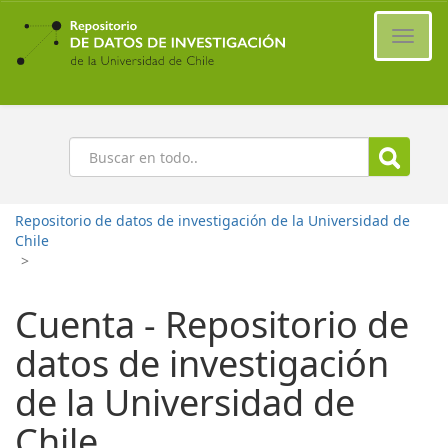
Ir
al
Cambi
contenido
naveg
principal
Buscar
Repositorio de datos de investigación de la Universidad de
Chile
>
Cuenta - Repositorio de
datos de investigación
de la Universidad de
Chile