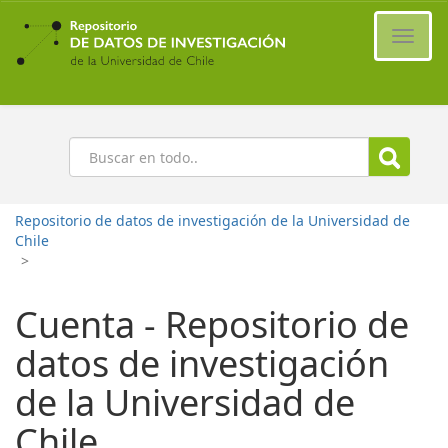
Ir
al
Cambi
contenido
naveg
principal
Buscar
Repositorio de datos de investigación de la Universidad de
Chile
>
Cuenta - Repositorio de
datos de investigación
de la Universidad de
Chile