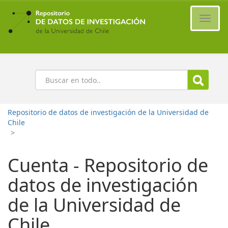
Ir
al
Cambi
contenido
naveg
principal
Buscar
Repositorio de datos de investigación de la Universidad de
Chile
>
Cuenta - Repositorio de
datos de investigación
de la Universidad de
Chile