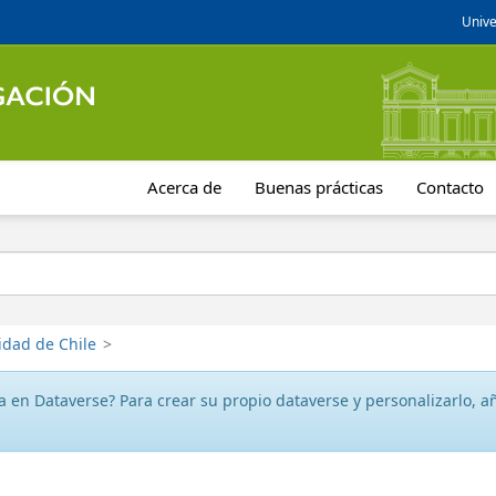
Unive
Acerca de
Buenas prácticas
Contacto
idad de Chile
>
 en Dataverse? Para crear su propio dataverse y personalizarlo, aña