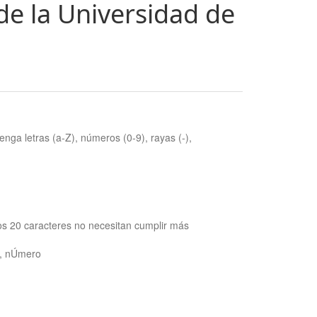
de la Universidad de
nga letras (a-Z), números (0-9), rayas (-),
os 20 caracteres no necesitan cumplir más
ra, nÚmero