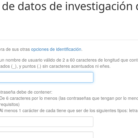
 de datos de investigación 
era de sus otras
opciones de identificación
.
un nombre de usuario válido de 2 a 60 caracteres de longitud que conte
ados (_), y puntos (.) sin caracteres acentuados ni eñes.
traseña debe de contener:
De 6 caracteres por lo menos (las contraseñas que tengan por lo men
requisitos)
Al menos 1 carácter de cada tiene que ser de los siguientes tipos: let