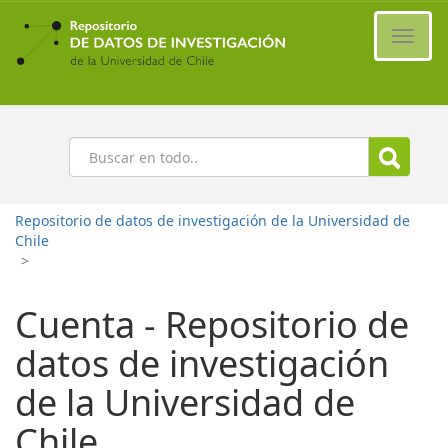
Ir
al
Cambi
contenido
naveg
principal
Buscar
Repositorio de datos de investigación de la Universidad de
Chile
>
Cuenta - Repositorio de
datos de investigación
de la Universidad de
Chile